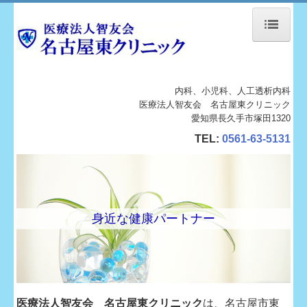
ホーム
内科、小児科、人工透析内科
ご挨拶
医療法人智友会 名古屋東クリニック
愛知県長久手市塚田1320
クリニックの概要
TEL:
0561-63-5131
外来診療案内
透析センターのご案内
身近な健康パートナー
施設・設備紹介
はじめての患者さま
臨時透析のご案内
医療法人智友会 名古屋東クリニック
は、名古屋市東