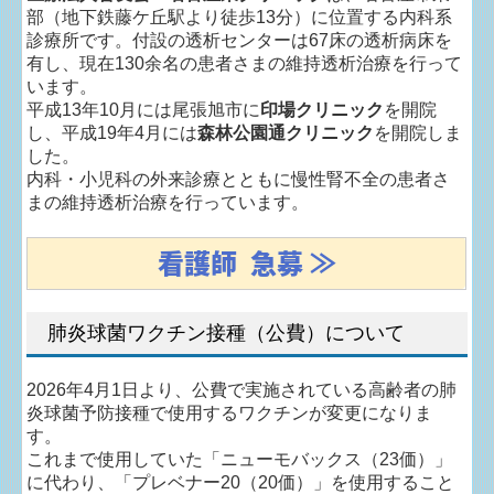
部（地下鉄藤ケ丘駅より徒歩13分）に位置する内科系
診療所です。付設の透析センターは67床の透析病床を
スタッフ紹介
有し、現在130余名の患者さまの維持透析治療を行って
います。
求人情報
平成13年10月には尾張旭市に
印場クリニック
を開院
し、平成19年4月には
森林公園通クリニック
を開院しま
患者会情報
した。
内科・小児科の外来診療とともに慢性腎不全の患者さ
まの維持透析治療を行っています。
交通案内
看護師 急募 ≫
個人情報保護方針
肺炎球菌ワクチン接種（公費）について
2026年4月1日より、公費で実施されている高齢者の肺
炎球菌予防接種で使用するワクチンが変更になりま
す。
これまで使用していた「ニューモバックス（23価）」
に代わり、「プレベナー20（20価）」を使用すること