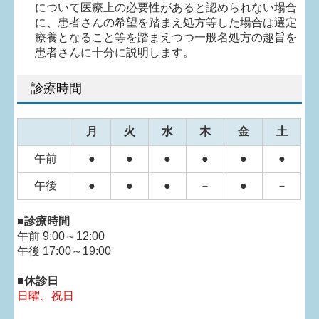
について医療上の必要性があると認められない場合
に、
患者さんの希望を踏まえ処方等した場合は選定
療養となること等を踏まえつつ一般名処方の趣旨を
患者さんに十分に説明します。
診療時間
月
火
水
木
金
土
午前
●
●
●
●
●
●
午後
●
●
●
－
●
－
■
診療
時間
午前 9:00～12:00
午後
17:00～19:00
■休診日
日曜、祝日