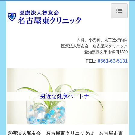
ホーム
内科、小児科、人工透析内科
ご挨拶
医療法人智友会 名古屋東クリニック
愛知県長久手市塚田1320
クリニックの概要
TEL:
0561-63-5131
外来診療案内
透析センターのご案内
身近な健康パートナー
施設・設備紹介
はじめての患者さま
臨時透析のご案内
医療法人智友会 名古屋東クリニック
は、名古屋市東