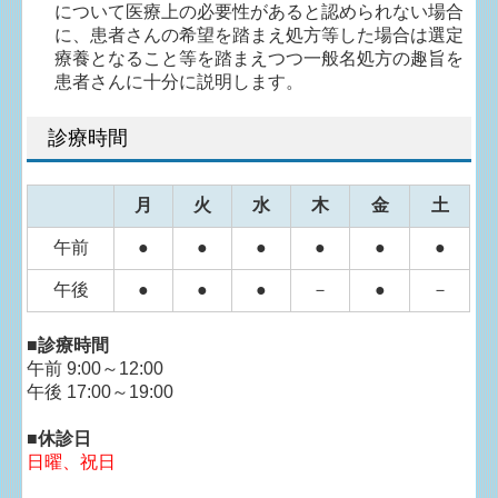
について医療上の必要性があると認められない場合
に、
患者さんの希望を踏まえ処方等した場合は選定
療養となること等を踏まえつつ一般名処方の趣旨を
患者さんに十分に説明します。
診療時間
月
火
水
木
金
土
午前
●
●
●
●
●
●
午後
●
●
●
－
●
－
■
診療
時間
午前 9:00～12:00
午後
17:00～19:00
■休診日
日曜、祝日