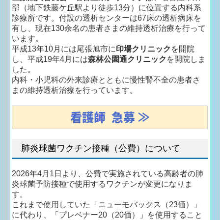
部（地下鉄藤ケ丘駅より徒歩13分）に位置する内科系
診療所です。付設の透析センターは67床の透析病床を
スタッフ紹介
有し、現在130余名の患者さまの維持透析治療を行って
います。
求人情報
平成13年10月には尾張旭市に
印場クリニック
を開院
し、平成19年4月には
森林公園通クリニック
を開院しま
患者会情報
した。
内科・小児科の外来診療とともに慢性腎不全の患者さ
まの維持透析治療を行っています。
交通案内
看護師 急募 ≫
個人情報保護方針
肺炎球菌ワクチン接種（公費）について
2026年4月1日より、公費で実施されている高齢者の肺
炎球菌予防接種で使用するワクチンが変更になりま
す。
これまで使用していた「ニューモバックス（23価）」
に代わり、「プレベナー20（20価）」を使用すること