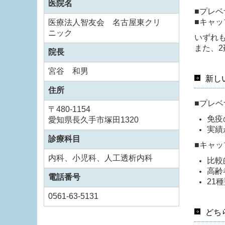
医院名
■
プレベ
■
キャッ
医療法人智友会 名古屋東クリ
ニック
いずれ
また、
院長
宮谷 和男
新し
住所
■
プレベ
〒480-1154
免疫
愛知県長久手市塚田1320
実績
診療科目
■
キャッ
内科、小児科、人工透析内科
比較
高齢
電話番号
21
0561-63-5131
どち