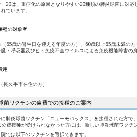
ナー20は、重症化の原因となりやすい20種類の肺炎球菌に対
されています。
接種の対象者
方（65歳の誕生日を迎える年度の方）、60歳以上65歳未満の方
腎臓・呼吸器及びヒト免疫不全ウイルスによる免疫機能障害の身
費用
0円（長久手市在住の方）
球菌ワクチンの自費での接種のご案内
でに肺炎球菌ワクチン「ニューモバックス」を接種された方で
での公費接種が受けられなかった方には、新しい肺炎球菌ワクチ
当院では以下のワクチンを選択できます。