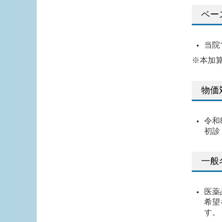
ベー
当院
※本加
物価
令和
初診
一般
医薬
希望
す。