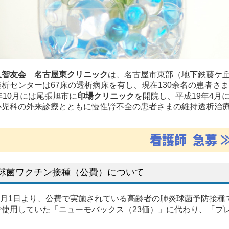
人智友会 名古屋東クリニック
は、名古屋市東部（地下鉄藤ケ丘
透析センターは67床の透析病床を有し、現在130余名の患者さ
年10月には尾張旭市に
印場クリニック
を開院し、平成19年4月
小児科の外来診療とともに慢性腎不全の患者さまの維持透析治
看護師 急募 
球菌ワクチン接種（公費）について
年4月1日より、公費で実施されている高齢者の肺炎球菌予防接
使用していた「ニューモバックス（23価）」に代わり、「プレ