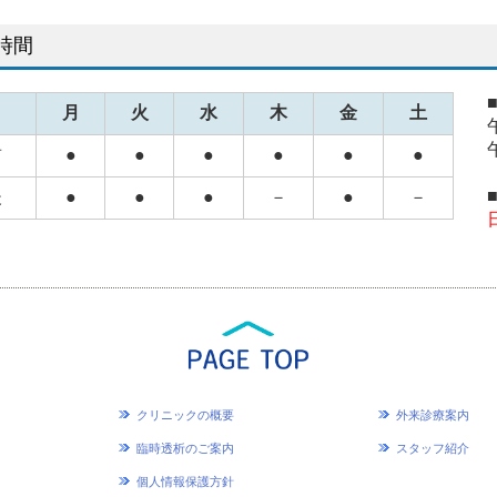
時間
月
火
水
木
金
土
前
●
●
●
●
●
●
後
●
●
●
－
●
－
クリニックの概要
外来診療案内
臨時透析のご案内
スタッフ紹介
個人情報保護方針