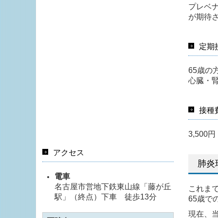
プレベ
が期待
定期
65歳の
心臓・
接種
3,50
アクセス
肺炎
電車
名古屋市営地下鉄東山線「藤が丘
これま
駅」（終点）下車 徒歩13分
65歳
現在、