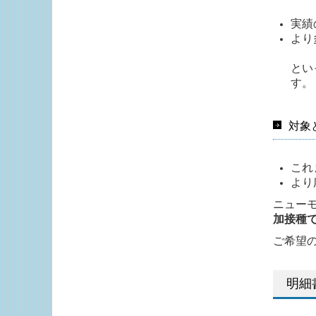
実績
より
とい
す。
対象
これ
より
ニュー
加接種
ご希望
明細