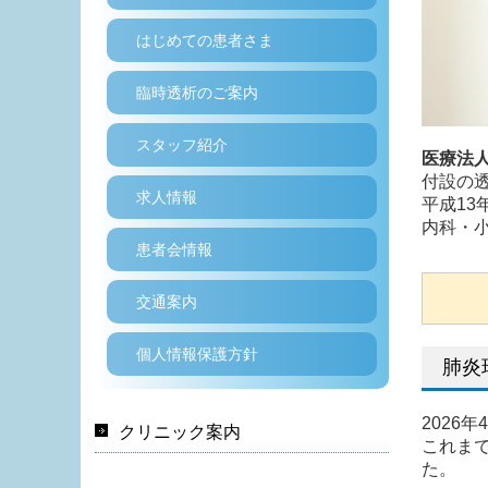
はじめての患者さま
臨時透析のご案内
スタッフ紹介
医療法
付設の
求人情報
平成13
内科・
患者会情報
交通案内
個人情報保護方針
肺炎
2026
クリニック案内
これまで
た。