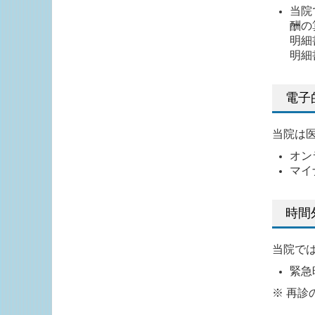
当院
酬の
明細
明細
電子
当院は
オン
マイ
時間
当院で
緊急時
※ 再