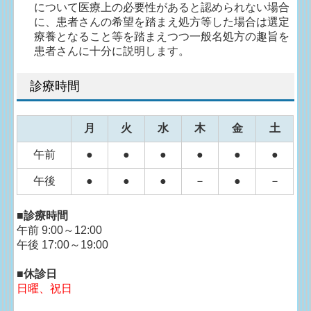
について医療上の必要性があると認められない場合
に、
患者さんの希望を踏まえ処方等した場合は選定
療養となること等を踏まえつつ一般名処方の趣旨を
患者さんに十分に説明します。
診療時間
月
火
水
木
金
土
午前
●
●
●
●
●
●
午後
●
●
●
－
●
－
■
診療
時間
午前 9:00～12:00
午後
17:00～19:00
■休診日
日曜、祝日