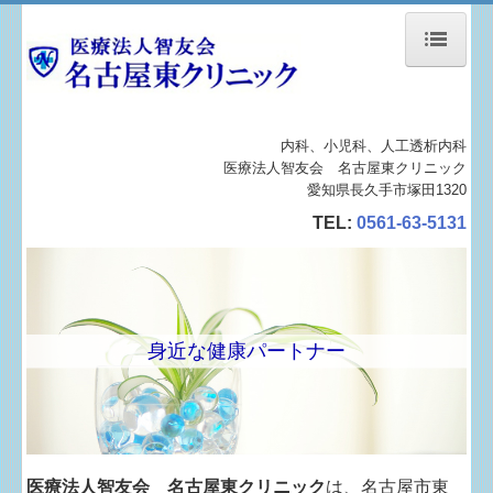
ホーム
内科、小児科、人工透析内科
ご挨拶
医療法人智友会 名古屋東クリニック
愛知県長久手市塚田1320
クリニックの概要
TEL:
0561-63-5131
外来診療案内
透析センターのご案内
身近な健康パートナー
施設・設備紹介
はじめての患者さま
臨時透析のご案内
医療法人智友会 名古屋東クリニック
は、名古屋市東