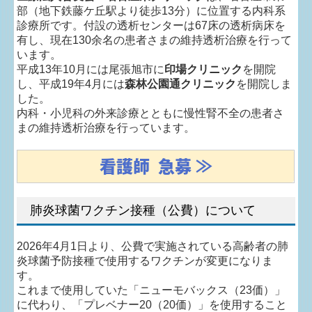
部（地下鉄藤ケ丘駅より徒歩13分）に位置する内科系
診療所です。付設の透析センターは67床の透析病床を
スタッフ紹介
有し、現在130余名の患者さまの維持透析治療を行って
います。
求人情報
平成13年10月には尾張旭市に
印場クリニック
を開院
し、平成19年4月には
森林公園通クリニック
を開院しま
患者会情報
した。
内科・小児科の外来診療とともに慢性腎不全の患者さ
まの維持透析治療を行っています。
交通案内
看護師 急募 ≫
個人情報保護方針
肺炎球菌ワクチン接種（公費）について
2026年4月1日より、公費で実施されている高齢者の肺
炎球菌予防接種で使用するワクチンが変更になりま
す。
これまで使用していた「ニューモバックス（23価）」
に代わり、「プレベナー20（20価）」を使用すること